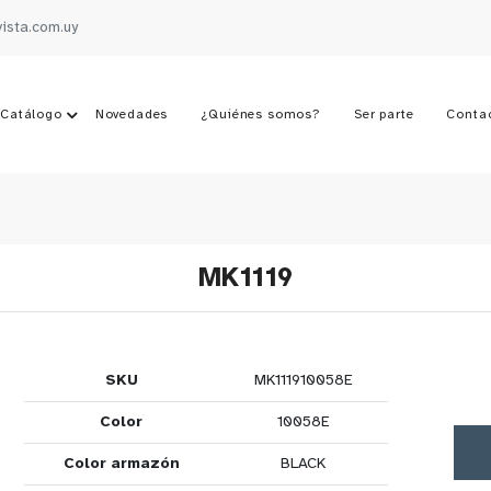
vista.com.uy
Catálogo
Novedades
¿Quiénes somos?
Ser parte
Conta
MK1119
SKU
MK111910058E
Color
10058E
Color armazón
BLACK