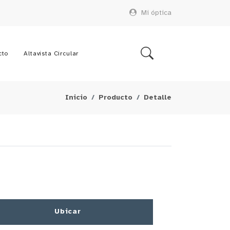
Mi óptica
cto
Altavista Circular
Inicio
Producto
Detalle
Ubicar