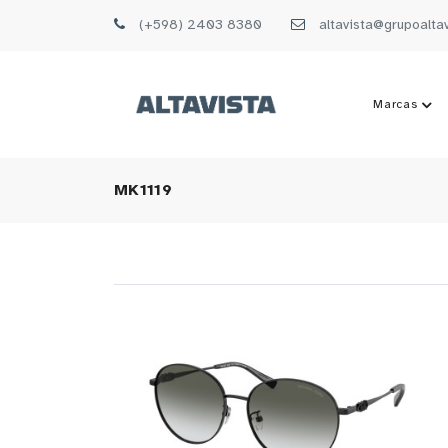
(+598) 2403 8380
altavista@grupoalta
Marcas
MK1119