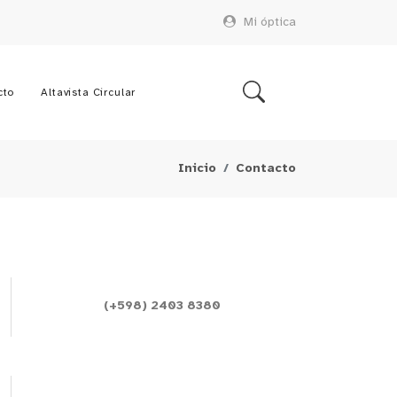
Mi óptica
cto
Altavista Circular
Inicio
Contacto
(+598) 2403 8380