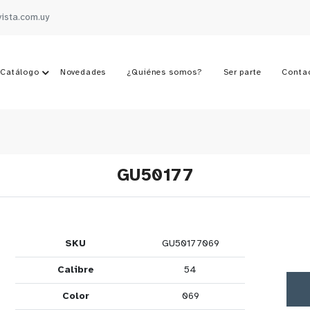
vista.com.uy
Catálogo
Novedades
¿Quiénes somos?
Ser parte
Conta
GU50177
SKU
GU50177069
Calibre
54
Color
069