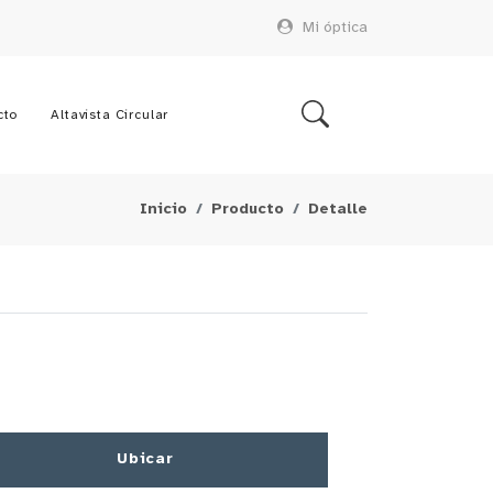
Mi óptica
cto
Altavista Circular
Inicio
Producto
Detalle
Ubicar