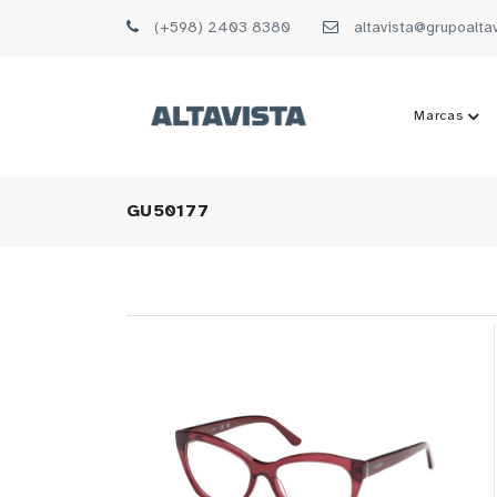
(+598) 2403 8380
altavista@grupoalta
Marcas
GU50177