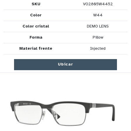
SKU
VO2805W4452
Color
W44
Color cristal
DEMO LENS
Forma
Pillow
Material frente
Injected
Ubicar