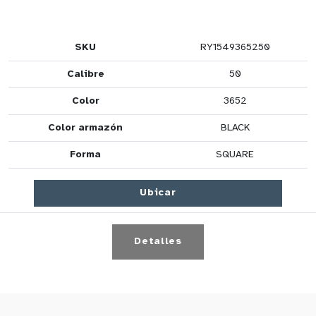
SKU
RY1549365250
Calibre
50
Color
3652
Color armazón
BLACK
Forma
SQUARE
Ubicar
Detalles