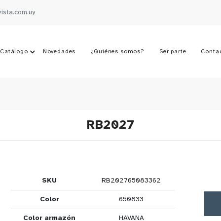
vista.com.uy
Catálogo
Novedades
¿Quiénes somos?
Ser parte
Conta
RB2027
SKU
RB202765083362
Color
650833
Color armazón
HAVANA