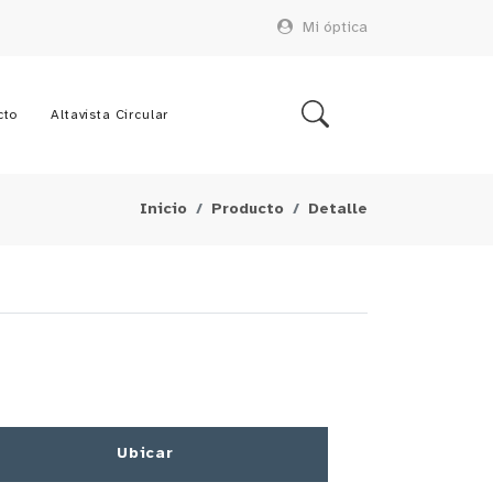
Mi óptica
cto
Altavista Circular
Inicio
Producto
Detalle
Ubicar