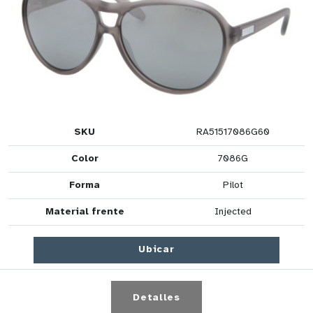
SKU
RA51517086G60
Color
7086G
Forma
Pilot
Material frente
Injected
Ubicar
Detalles