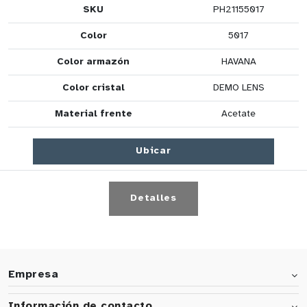
SKU
PH21155017
Color
5017
Color armazón
HAVANA
Color cristal
DEMO LENS
Material frente
Acetate
Ubicar
Detalles
Empresa
Información de contacto