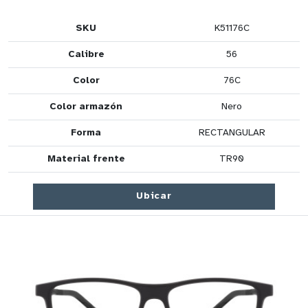
SKU
K51176C
Calibre
56
Color
76C
Color armazón
Nero
Forma
RECTANGULAR
Material frente
TR90
Ubicar