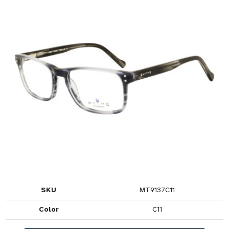
SKU
MT9137C11
Color
C11