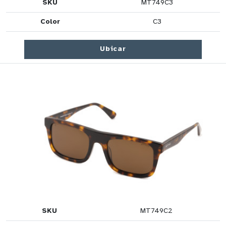
SKU
MT749C3
Color
C3
Ubicar
SKU
MT749C2