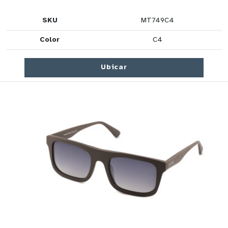
SKU
MT749C4
Color
C4
Ubicar