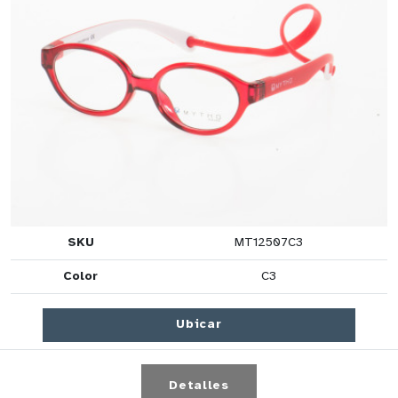
SKU
MT12507C3
Color
C3
Ubicar
Detalles