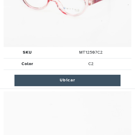
SKU
MT12507C2
Color
C2
Ubicar