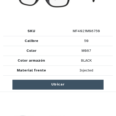
SKU
MF4021M08750
Calibre
50
Color
M087
Color armazón
BLACK
Material frente
Injected
Ubicar