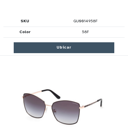
SKU
GU0014958F
Color
58F
Ubicar