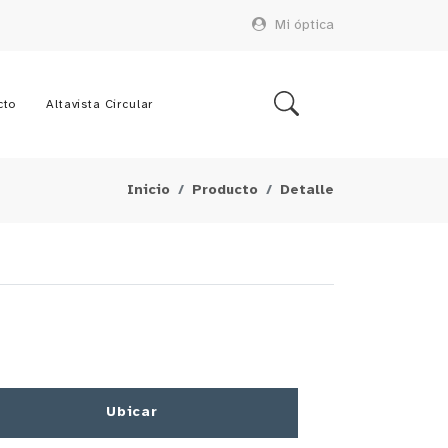
Mi óptica
cto
Altavista Circular
Inicio
Producto
Detalle
Ubicar