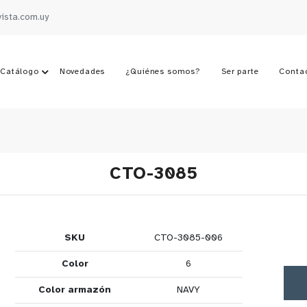
vista.com.uy
Catálogo
Novedades
¿Quiénes somos?
Ser parte
Conta
CTO-3085
SKU
CTO-3085-006
Color
6
Color armazón
NAVY