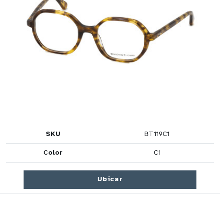
SKU
BT119C1
Color
C1
Ubicar