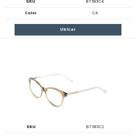
SKU
BT103C4
Color
C4
Ubicar
SKU
BT103C2