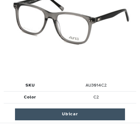
SKU
AU3014C2
Color
C2
Ubicar