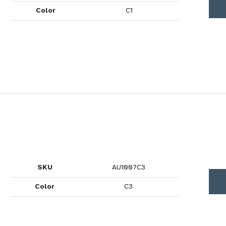
Color
C1
SKU
AU1007C3
Color
C3