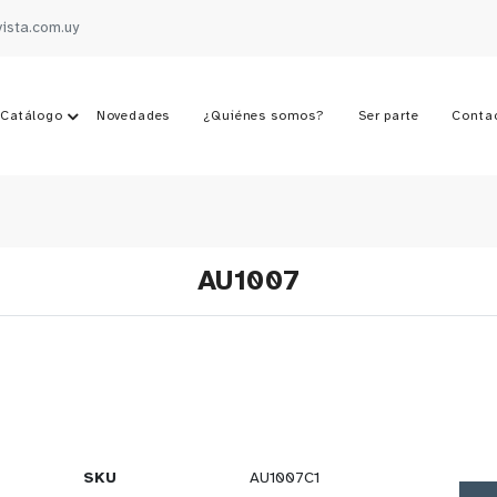
vista.com.uy
Catálogo
Novedades
¿Quiénes somos?
Ser parte
Conta
AU1007
SKU
AU1007C1