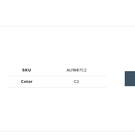
SKU
AU1007C2
Color
C2