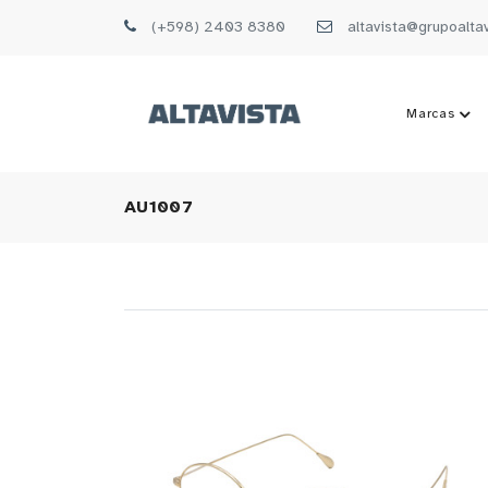
(+598) 2403 8380
altavista@grupoalta
Marcas
AU1007